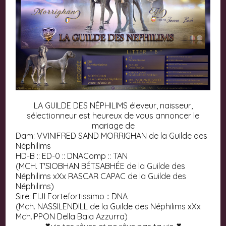
LA GUILDE DES NÉPHILIMS éleveur, naisseur,
sélectionneur est heureux de vous annoncer le
mariage de
Dam: VVINIFRED SAND MORRIGHAN de la Guilde des
Néphilims
HD-B :: ED-0 :: DNAComp :: TAN
(MCH. T'SIOBHAN BÉTSABHÉE de la Guilde des
Néphilims xXx RASCAR CAPAC de la Guilde des
Néphilims)
Sire: EIJI Fortefortissimo :: DNA
(Mch. NASSILENDILL de la Guilde des Néphilims xXx
Mch.IPPON Della Baia Azzurra)