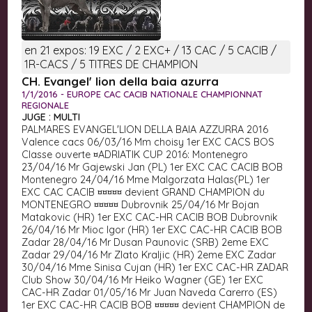
en 21 expos: 19 EXC / 2 EXC+ / 13 CAC / 5 CACIB /
1R-CACS / 5 TITRES DE CHAMPION
CH. Evangel' lion della baia azurra
1/1/2016 - EUROPE CAC CACIB NATIONALE CHAMPIONNAT
REGIONALE
JUGE : MULTI
PALMARES EVANGEL'LION DELLA BAIA AZZURRA 2016
Valence cacs 06/03/16 Mm choisy 1er EXC CACS BOS
Classe ouverte ¤ADRIATIK CUP 2016: Montenegro
23/04/16 Mr Gajewski Jan (PL) 1er EXC CAC CACIB BOB
Montenegro 24/04/16 Mme Malgorzata Halas(PL) 1er
EXC CAC CACIB ¤¤¤¤¤ devient GRAND CHAMPION du
MONTENEGRO ¤¤¤¤¤ Dubrovnik 25/04/16 Mr Bojan
Matakovic (HR) 1er EXC CAC-HR CACIB BOB Dubrovnik
26/04/16 Mr Mioc Igor (HR) 1er EXC CAC-HR CACIB BOB
Zadar 28/04/16 Mr Dusan Paunovic (SRB) 2eme EXC
Zadar 29/04/16 Mr Zlato Kraljic (HR) 2eme EXC Zadar
30/04/16 Mme Sinisa Cujan (HR) 1er EXC CAC-HR ZADAR
Club Show 30/04/16 Mr Heiko Wagner (GE) 1er EXC
CAC-HR Zadar 01/05/16 Mr Juan Naveda Carerro (ES)
1er EXC CAC-HR CACIB BOB ¤¤¤¤¤ devient CHAMPION de