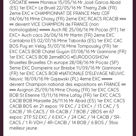
CROATIE ¤¤¤¤¤ Monieux 15/05/16 Mr José Garcia Abad
(ES) 1er EXC+ Le Brueil 22/05/16 Mr Thierry Zalk (FR)
2eme EXC ¤ CHAMPIONNAT DE FRANCE Metz CDF
04/06/16 Mme Choisy (FR) 2eme EXC RCACS RCACIB ¤¤¤
¤¤ devient VICE CHAMPION de FRANCE (non
homologable) ¤¤¤¤¤ Auch RE 25/06/16 Mr Poças (PT) 1er
EXC+ Auch cacs 26/06/16 Mr Martin (FR) 2eme EXC
Cantabria ES 02/07/16 Mme Taborda (ES) 1er EXC CAC
BOS Puy en Velay 31/07/16 Mme Tompousky (FR) 1er
EXC CACS BOB Chatel Guyon 07/08/16 Mr Giannone (FR)
1er EXC CACS BOB 2emeBOG ¤EURODOGSHOW
Bruxelles Bruxelles Ch europe 28/08/16 Mr Poças (SP)
3eme EXC Dompierre sur Bresbe 11/09/16 Mr Giannone
(FR) 1er EXC CACS BOB ¤NATIONALE D'ELEVAGE NEUVIC
Neuvic 18/09/16 Mr Gajewski (PL) 4eme EXC ¤¤¤¤¤
devient Champion national des expositions en FRANCE ¤¤
¤¤¤ Avignon 25/09/16 Mme Choisy (FR) 1er EXC CACS
BOB St Etienne 13/11/16 Mme Lafay (FR) 1er EXC CACS
CACIB BOB Marseille 26/11.16 Mr Abad (ES) 1er EXC CACS
CACIB BOS en 21 expos: 19 EXC / 2 EXC+ / 13 CAC / 5
CACIB / 1R-CACS / 1R-CACIB / 7 BOB / 2BOS en 67
expos: 2TP 52 EXC / 6 EXC+ / 24 CAC / 14 CACIB / 5R-
CACS / 1 R-VDH / 4R-CACIB / 14 BOB / 6 BOS / 3fois
meilleur jeune