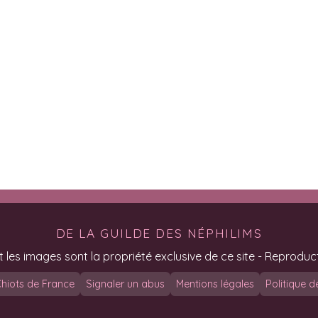
DE LA GUILDE DES NÉPHILIMS
t les images sont la propriété exclusive de ce site - Reproduct
hiots de France
Signaler un abus
Mentions légales
Politique d