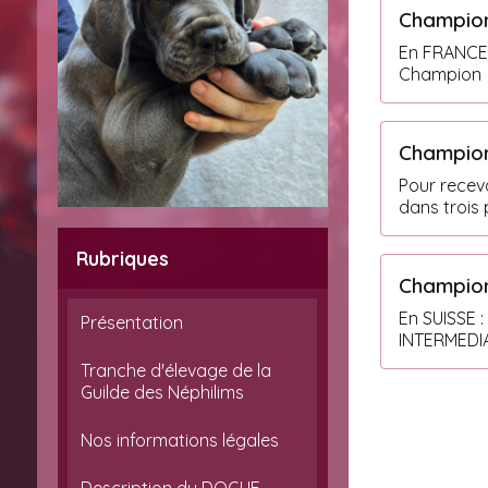
Champion
En FRANCE :
Champion
Champion
Pour recevoir
dans trois p
Rubriques
Champion
En SUISSE 
Présentation
INTERMEDIA
Tranche d'élevage de la
Guilde des Néphilims
Nos informations légales